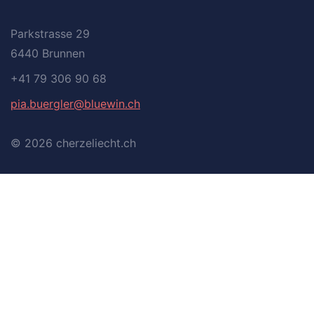
Parkstrasse 29
6440 Brunnen
+41 79 306 90 68
pia.buergler@bluewin.ch
© 2026
cherzeliecht.ch